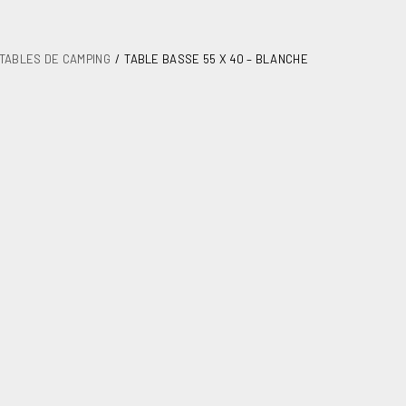
TABLES DE CAMPING
TABLE BASSE 55 X 40 – BLANCHE
5 x 40 – Blanche
amping
8
32
600X400X30
3.800