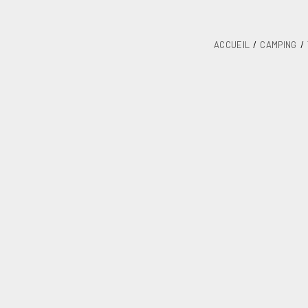
ACCUEIL
CAMPING
Table basse 5
UGS
103ALB
Catégorie
Tables de c
Unités / Paquet
Kgs. / Paquet
Mesures mm / Paquet
UPC 40''