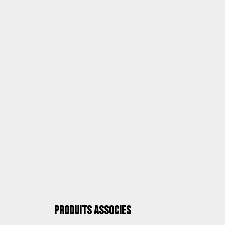
ASSEMBLAGE ET DOCUMENTATION
QUALITÉ ALCO
Produits associés