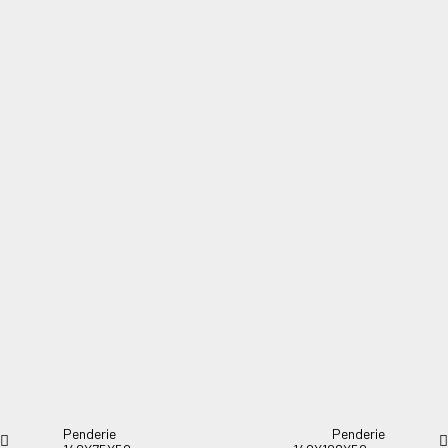
Penderie 73X75X50cm
Penderie 73X75X50cm.
Penderie
Penderie