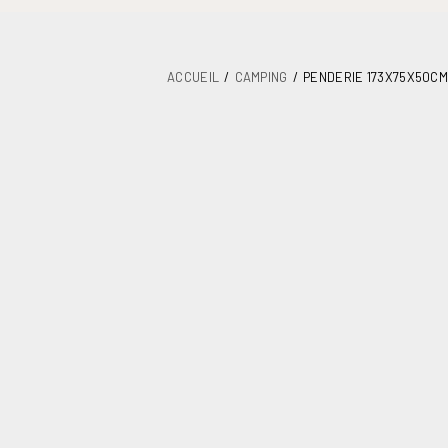
ACCUEIL
CAMPING
PENDERIE 173X75X50CM
DÉTAILS
PLANS
MAINTENANCE
ASSEMBLAGE ET DOCUMENTATION