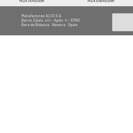
140X75X50cm
140X108X50cm
Manufacturas ALCO S.A.
Barrio Zalain, s/n – Apdo. 4 – 31780
Bera de Bidasoa · Navarra · Spain
Tel.: +34 948 628 200
Fax: +34 948 630 804
alco@alcoplas.com
ÚNETE
Canal de Denuncias
Plage
Jardin
Camping
Balançoires
© 2026 Todos los derechos