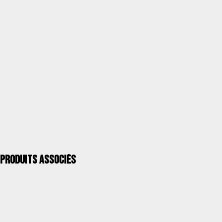
Catégorie
Camping
Unités / Paquet
1
Kgs. / Paquet
9,00
Mesures mm / Paquet
750X500X60
UPC 40''
2.560
QUALITÉ ALCO >
Produits associés