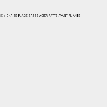
GE
CHAISE PLAGE BASSE ACIER PATTE AVANT PLIANTE.
basse acier patte avant
plage
6
6,80
630X490X230