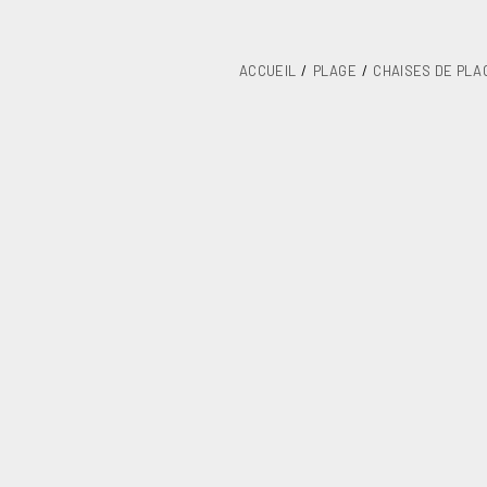
ACCUEIL
PLAGE
CHAISES DE PLA
Chaise plage 
pliante.
UGS
691B-0020
Catégorie
Chaises de 
Unités / Paquet
Kgs. / Paquet
Mesures mm / Paquet