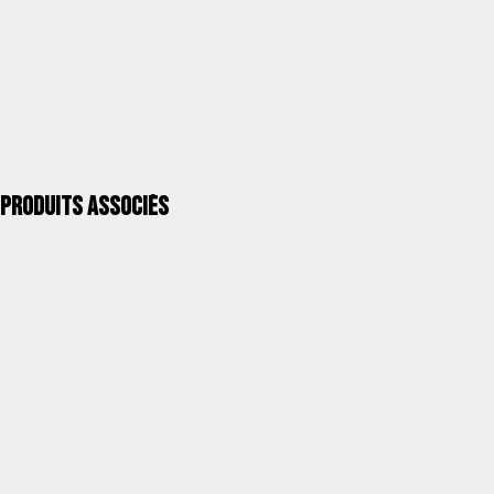
UGS
4705ALGF-1556
Catégorie
Chaises de plage rembourrées
QUALITÉ ALCO >
Produits associés