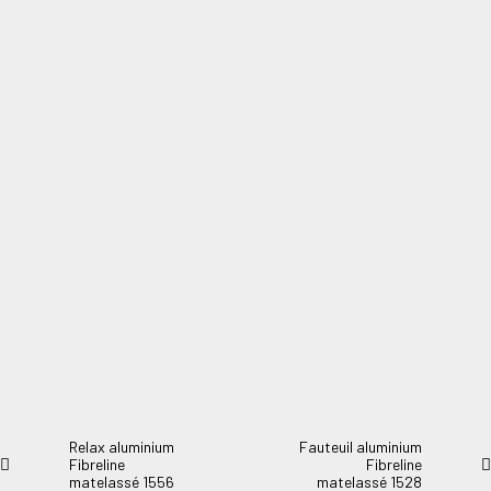
Chaise plage aluminium Fibreline matelassé
avec poignées 0030
Chaise plage aluminium Fibreline matelassé avec poignées. Patte
arrière pliante.
Relax aluminium
Fauteuil aluminium
Fibreline
Fibreline
matelassé 1556
matelassé 1528