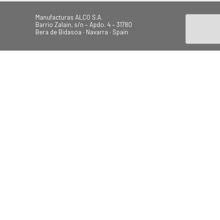
Manufacturas ALCO S.A.
Barrio Zalain, s/n – Apdo. 4 – 31780
Bera de Bidasoa · Navarra · Spain
Tel.: +34 948 628 200
Fax: +34 948 630 804
alco@alcoplas.com
ÚNETE
Canal de Denuncias
Plage
Jardin
Camping
Balançoires
© 2026 Todos los derechos
reservados.