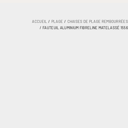
ACCUEIL
PLAGE
CHAISES DE PLAGE REMBOURRÉES
FAUTEUIL ALUMINIUM FIBRELINE MATELASSÉ 1556
DÉTAILS
PLANS
MAINTENANCE
ASSEMBLAGE ET DOCUMENTATION