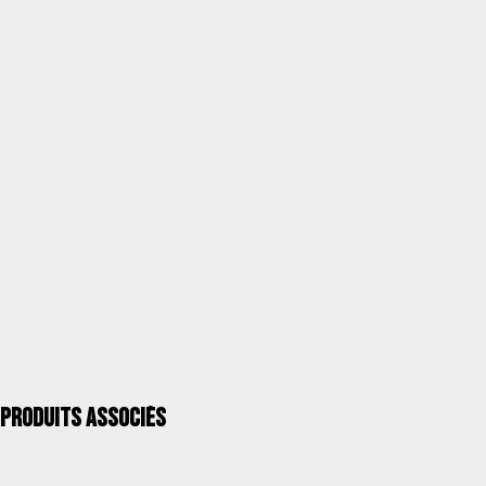
blanche marbrée
UGS
R21BMAR
Catégorie
Tables de terrasse et jardin
Unités / Paquet
1
Kgs. / Paquet
11,00
Mesures mm / Paquet
1040X840X140(60)
UPC 40''
560
QUALITÉ ALCO >
Produits associés