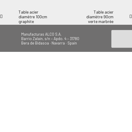
Table acier
Table acier
diamètre 100cm
diamètre 90cm
graphite
verte marbrée
Manufacturas ALCO S.A.
Barrio Zalain, s/n – Apdo. 4 – 31780
Bera de Bidasoa · Navarra · Spain
Tel.: +34 948 628 200
Fax: +34 948 630 804
alco@alcoplas.com
ÚNETE
Canal de Denuncias
Plage
Jardin
Camping
Balançoires