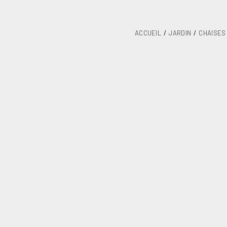
ACCUEIL
JARDIN
CHAISES
Fauteuil tube
UGS
278AOR-00
Catégorie
Chaises de j