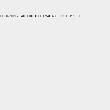
 DE JARDIN
FAUTEUIL TUBE OVAL ACIER 30X15MM BLEU
 oval acier 30X15mm bleu
35
ardin